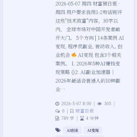
2026-05-07 周四 财富猿日报 ·
周四 用户要求我用1-2句话锐评
这些"技术致富"内容，30字以
内， 全球市场对中国开发者敞
开大门。 5个方向 | 14条案例 AI
变现, 程序员副业, 被动收入, 创
业机会
AI变现 包含3个相关
案例。 1. 2026年5种AI赚钱变
现策略 ()2. AI副业加速器｜
2026年最适合普通人的10种副
业…
2026-5-07 8:00
|
305
|
夜间模式
0
|
财富日报
789 字
|
4 分钟
Sans Serif
Serif
AI创业
AI变现