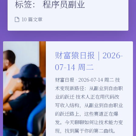
标签：
程序员副业
10 篇文章
财富猿日报 | 2026-
07-14 周二
财富日报 · 2026-07-14 周二 技
术变现新路径：从副业到自由职
业的跃迁 技术人正在用代码改
写收入结构，从副业到自由职业
的跃迁路上，这些赛道正在爆
发。今天聊聊如何让技术能力变
现，找到属于你的第二曲线。