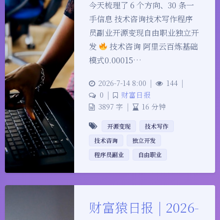
今天梳理了 6 个方向、30 条一
手信息 技术咨询技术写作程序
员副业开源变现自由职业独立开
发
技术咨询 阿里云百炼基础
模式0.00015…
2026-7-14 8:00
|
144
|
0
|
财富日报
3897 字
|
16 分钟
开源变现
技术写作
技术咨询
独立开发
程序员副业
自由职业
财富猿日报 | 2026-