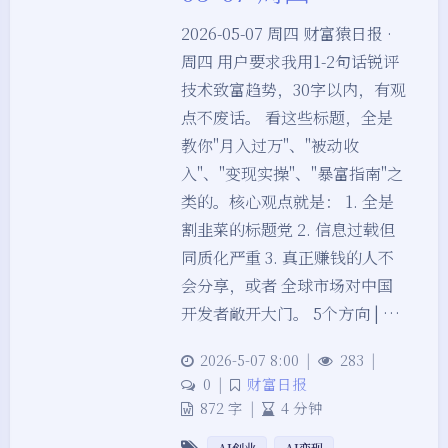
2026-05-07 周四 财富猿日报 ·
周四 用户要求我用1-2句话锐评
技术致富趋势，30字以内，有观
点不废话。 看这些标题，全是
教你"月入过万"、"被动收
入"、"变现实操"、"暴富指南"之
类的。核心观点就是： 1. 全是
割韭菜的标题党 2. 信息过载但
同质化严重 3. 真正赚钱的人不
会分享，或者 全球市场对中国
开发者敞开大门。 5个方向 | …
2026-5-07 8:00
|
283
|
0
|
财富日报
872 字
|
4 分钟
AI创业
AI变现