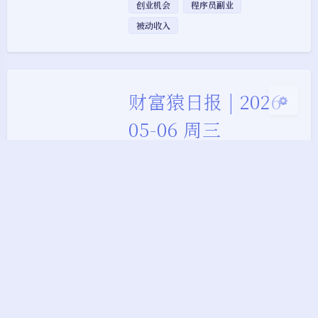
浅阴影
深阴影
创业机会
程序员副业
被动收入
关闭
日落
暗化
灰度
财富猿日报 | 2026-
05-06 周三
2026-05-06 周三 财富猿日报
· 周三 自动化的本质不是偷懒，
而是规模化 一次构建，持续收
益。今天，我们分析那些真正跑
通的自动化收入模型。
代码
今日概览 分析方向 5 个 信息
来源 14 条 覆盖领域 AI变现, 程
序员副业, 被动收入
AI变现