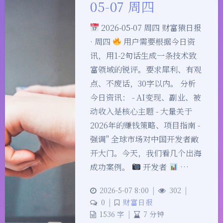
05-07 周四
2026-05-07 周四 财富猿日报
· 周四
用户需要根据今日资
讯，用1-2句话生成一条技术致
富领域的锐评。要求犀利、有观
点、不废话，30字以内。 分析
今日资讯： - AI变现、副业、被
动收入是核心主题 - 大量关于
2026年的赚钱策略、项目指南 -
强调" 全球市场对中国开发者敞
开大门。今天，我们看几个出海
成功案例。
开发者
…
2026-5-07 8:00
|
302
|
0
|
财富日报
1536 字
|
7 分钟