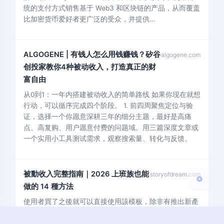
统的支付方式销售基于 Web3 和区块链的产品，从而覆盖
比加密货币爱好者更广泛的受众，并提供…
ALGOGENE | 有钱人怎么用钱赚钱？矽谷
algogene.com
夜间模式
创投家教你4种被动收入，打造真正的财
富自由
Sans Serif
Serif
从0到1：一年内搭建被动收入的简单路线 如果你现在就想
行动，可以循序完成四个阶段。 1. 前四周聚焦定位与验
浅阴影
深阴影
证，选择一个你愿意深耕三年的细分主题，最好是高痛
点、高复购、用户愿意付费的问题域。用三篇深度文章或
关闭
日落
暗化
灰度
一个实用小工具测试需求，观察搜索量、转化与反馈。
被動收入完整指南｜2026 上班族也能
storyofdream.com
做的 14 種方法
使用者買了之後就可以直接使用該模板，除非有推出新產
品或是找到新客戶，不然很難讓同一個人持續回購。 關於
數位產品我想多補充一個整體心得：我數位產品的總體收