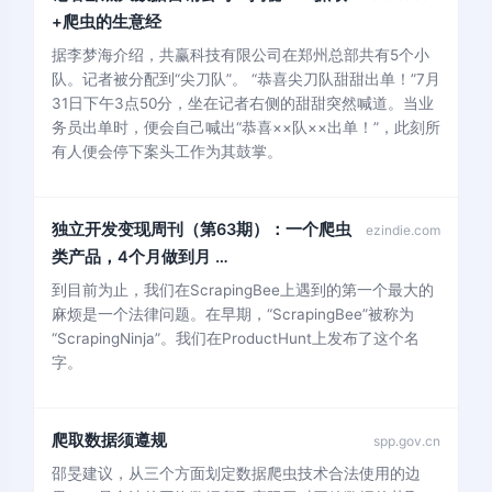
+爬虫的生意经
据李梦海介绍，共赢科技有限公司在郑州总部共有5个小
队。记者被分配到“尖刀队”。 “恭喜尖刀队甜甜出单！”7月
31日下午3点50分，坐在记者右侧的甜甜突然喊道。当业
务员出单时，便会自己喊出“恭喜××队××出单！”，此刻所
有人便会停下案头工作为其鼓掌。
独立开发变现周刊（第63期）：一个爬虫
ezindie.com
类产品，4个月做到月 …
到目前为止，我们在ScrapingBee上遇到的第一个最大的
麻烦是一个法律问题。在早期，“ScrapingBee”被称为
“ScrapingNinja”。我们在ProductHunt上发布了这个名
字。
爬取数据须遵规
spp.gov.cn
邵旻建议，从三个方面划定数据爬虫技术合法使用的边