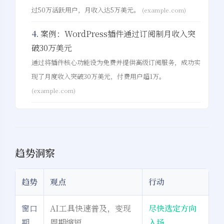
过50万活跃用户，月收入达5万美元。
(example.com)
4.
案例：WordPress插件通过订阅制月收入突
破30万美元
通过将插件核心功能设为免费并提供高级订阅服务，成功实
现了月度收入突破30万美元，付费用户超1万。
(example.com)
夜间模式
趋势洞察
Sans Serif
Serif
趋势
观点
行动
浅阴影
深阴影
窗口
AI工具快速普及，变现
尽快选定方向
期
周期缩短
入场
关闭
日落
暗化
灰度