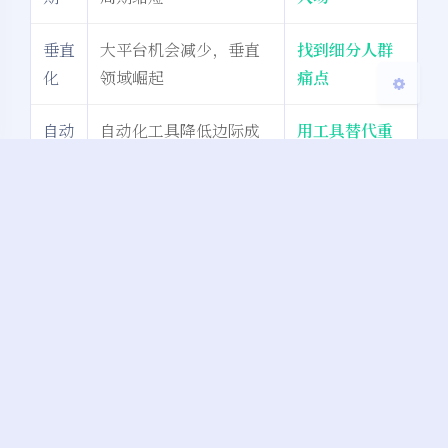
垂直
大平台机会减少，垂直
找到细分人群
化
领域崛起
痛点
自动
自动化工具降低边际成
用工具替代重
化
本
复劳动
出海
中国开发者出海正当时
尝试接触海外
热
客户
本周行动清单
选方向
– 从今日资讯中选1个最感兴趣的案例深