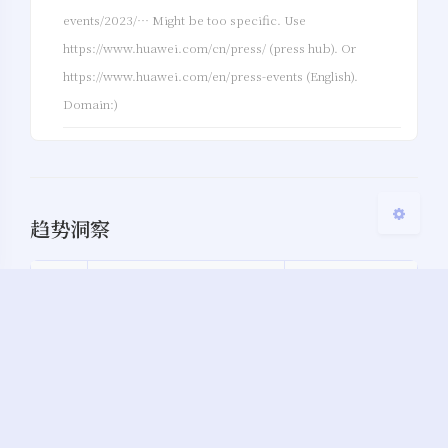
events/2023/… Might be too specific. Use
Sans Serif
Serif
https://www.huawei.com/cn/press/ (press hub). Or
浅阴影
深阴影
https://www.huawei.com/en/press-events (English).
Domain:)
关闭
日落
暗化
灰度
趋势洞察
趋势
观点
行动
窗口
AI工具快速普及，变现
尽快选定方向
期
周期缩短
入场
垂直
大平台机会减少，垂直
找到细分人群