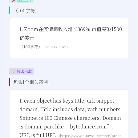
（100字符）
1.
Zoom在疫情间收入增长369% 市值突破1500
亿美元
（100字符）
(reuters.com)
技术出海
包含1个相关案例。
1.
each object has keys title, url, snippet,
domain. Title includes data, with numbers.
Snippet is 100 Chinese characters. Domain
is domain part like “bytedance.com”.
夜间模式
URL is full URL.
(https://www.huawei.com/cn/press-