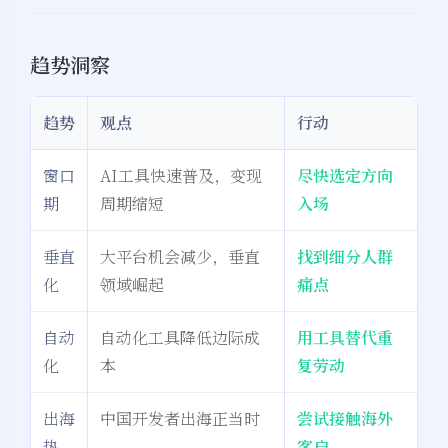
趋势洞察
趋势
观点
行动
窗口
AI工具快速普及，变现
尽快选定方向
期
周期缩短
入场
垂直
大平台机会减少，垂直
找到细分人群
夜间模式
化
领域崛起
痛点
Sans Serif
Serif
自动
自动化工具降低边际成
用工具替代重
浅阴影
深阴影
化
本
复劳动
关闭
日落
暗化
灰度
出海
中国开发者出海正当时
尝试接触海外
热
客户