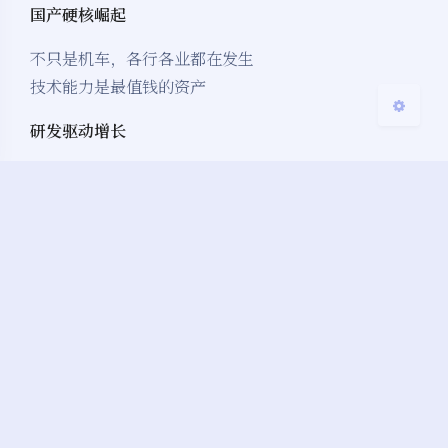
国产硬核崛起
关闭
日落
暗化
灰度
不只是机车，各行各业都在发生
技术能力是最值钱的资产
研发驱动增长
张雪研发占比9.3%，远超行业均值
持续学习 = 持续增值
热爱是护城河
20年专注，是任何竞争对手难以复制的壁垒
找到你真正热爱的方向
结果即品牌
夺冠当天估值涨到10亿，最好的营销是成绩
把作品做出来比宣传强