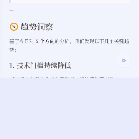
Sans Serif
Serif
—
浅阴影
深阴影
趋势洞察
关闭
日落
暗化
灰度
基于今日对
6 个方向
的分析，我们发现以下几个关键趋
势：
1. 技术门槛持续降低
AI工具的普及让非专业开发者也能快速构建产品。
这意味着
执行力
比
技术深度
更重要。
2. 细分市场机会增多
大平台的机会在减少，但AI自动化、AI绘画等细分领域
的创业机会在增加。
关键在于找到
特定人群的具体痛点
。