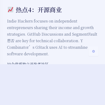
热点4：开源商业
Sans Serif
Serif
浅阴影
深阴影
Indie Hackers focuses on independent
entrepreneurs sharing their income and growth
关闭
日落
暗化
灰度
strategies. GitHub Discussions and SegmentFault
思否 are key for technical collaboration. Y
Combinator’s GStack uses AI to streamline
software development.
10个优质独立开发者社区
Combinator 旗下的技术新闻站，偏硬核。虽然不是专
门的社区，但讨论区经常有独立开发者分享产品进展、
融资经验。适合关注硅谷动向的人，不过需要翻墙，且
讨论节奏快，新手容易跟不上。
三、作品展示与商业化