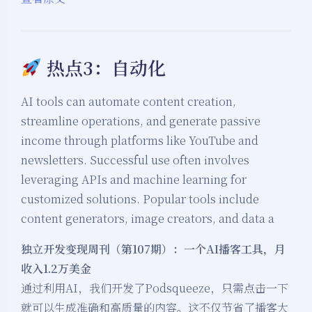
热点3：自动化
AI tools can automate content creation,
streamline operations, and generate passive
income through platforms like YouTube and
newsletters. Successful use often involves
leveraging APIs and machine learning for
customized solutions. Popular tools include
content generators, image creators, and data a
独立开发变现周刊（第107期）：一个AI播客工具，月
收入1.2万美金
通过利用AI，我们开发了Podsqueeze，只需点击一下
就可以生成准确和高质量的内容。这不仅节省了播客大